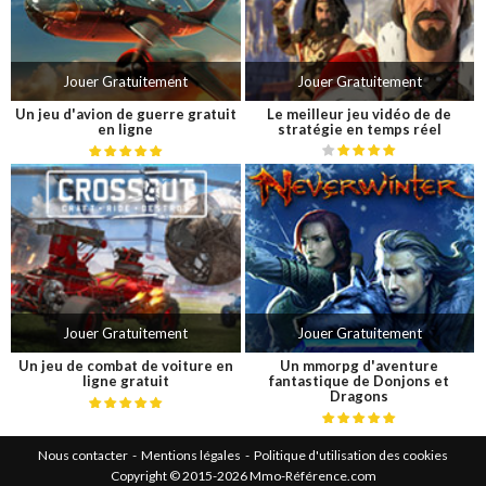
Jouer Gratuitement
Jouer Gratuitement
Un jeu d'avion de guerre gratuit
Le meilleur jeu vidéo de de
en ligne
stratégie en temps réel
Jouer Gratuitement
Jouer Gratuitement
Un jeu de combat de voiture en
Un mmorpg d'aventure
ligne gratuit
fantastique de Donjons et
Dragons
Nous contacter
Mentions légales
Politique d'utilisation des cookies
Copyright © 2015-2026 Mmo-Référence.com