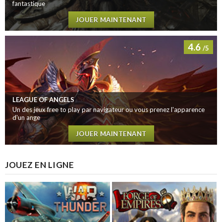
fantastique
JOUER MAINTENANT
4.6
/5
LEAGUE OF ANGELS
Un des jeux free to play par navigateur ou vous prenez l'apparence
d'un ange
JOUER MAINTENANT
JOUEZ EN LIGNE