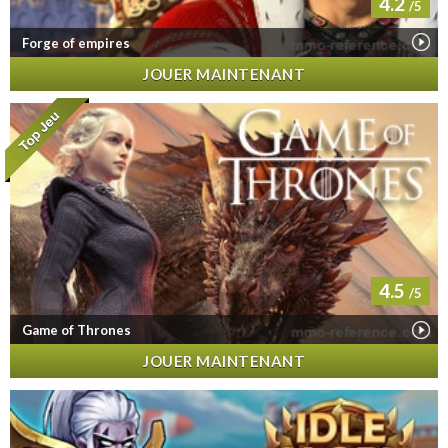
4.2
/5
Forge of empires
JOUER MAINTENANT
4.5
/5
Game of Thrones
JOUER MAINTENANT