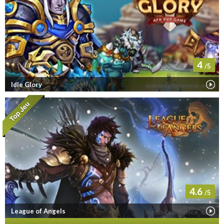
4
/5
Idle Glory
4.6
/5
League of Angels