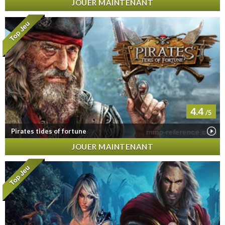
JOUER MAINTENANT
4.4
/5
Pirates tides of fortune
JOUER MAINTENANT