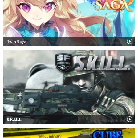
Twin Saga
S.K.I.L.L.