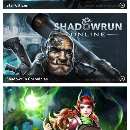
Star Citizen
Shadowrun Chronicles