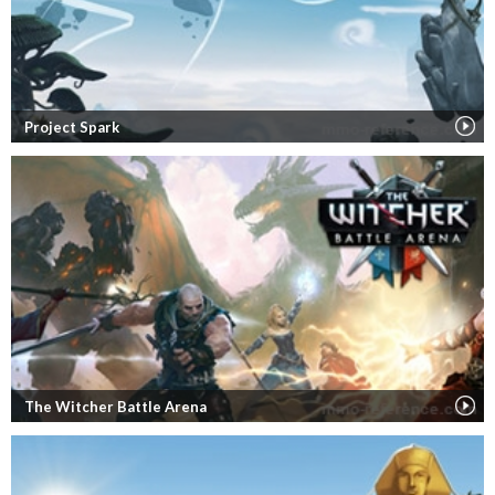
Project Spark
The Witcher Battle Arena