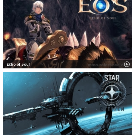
Echo of Soul