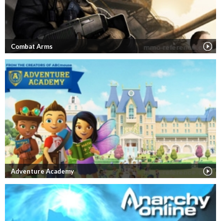
Combat Arms
Adventure Academy