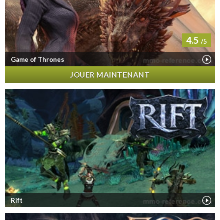
4.5
/5
Game of Thrones
JOUER MAINTENANT
Rift