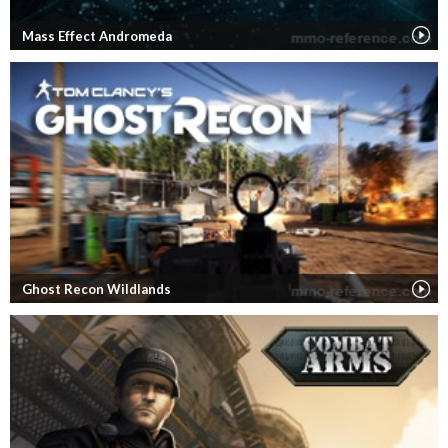
Mass Effect Andromeda
Ghost Recon Wildlands