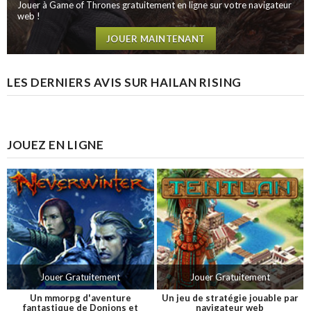
Jouer à Game of Thrones gratuitement en ligne sur votre navigateur
web !
JOUER MAINTENANT
LES DERNIERS AVIS SUR HAILAN RISING
JOUEZ EN LIGNE
Jouer Gratuitement
Jouer Gratuitement
Un mmorpg d'aventure
Un jeu de stratégie jouable par
fantastique de Donjons et
navigateur web