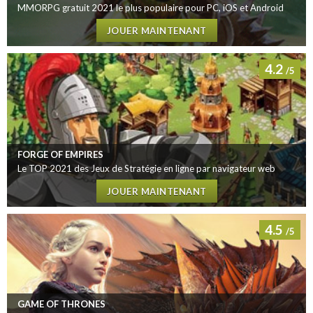
MMORPG gratuit 2021 le plus populaire pour PC, iOS et Android
JOUER MAINTENANT
4.2
/5
FORGE OF EMPIRES
Le TOP 2021 des Jeux de Stratégie en ligne par navigateur web
JOUER MAINTENANT
4.5
/5
GAME OF THRONES