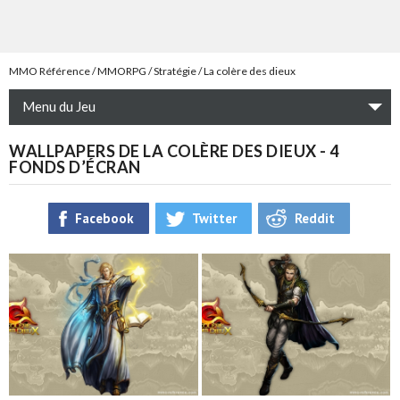
MMO Référence
MMORPG
Stratégie
La colère des dieux
Menu du Jeu
WALLPAPERS DE LA COLÈRE DES DIEUX - 4
FONDS D’ÉCRAN
Facebook
Twitter
Reddit