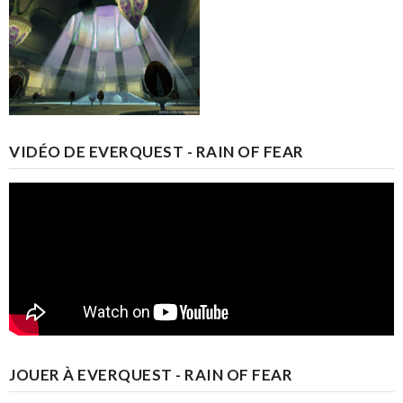
VIDÉO DE EVERQUEST - RAIN OF FEAR
JOUER À EVERQUEST - RAIN OF FEAR