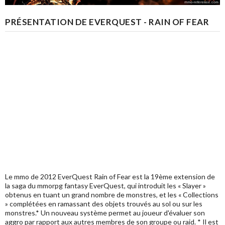
PRÉSENTATION DE EVERQUEST - RAIN OF FEAR
Le mmo de 2012 EverQuest Rain of Fear est la 19ème extension de
la saga du mmorpg fantasy EverQuest, qui introduit les « Slayer »
obtenus en tuant un grand nombre de monstres, et les « Collections
» complétées en ramassant des objets trouvés au sol ou sur les
monstres.* Un nouveau système permet au joueur d'évaluer son
aggro par rapport aux autres membres de son groupe ou raid. * Il est