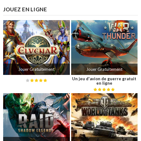
JOUEZ EN LIGNE
Jouer Gratuitement
Jouer Gratuitement
Un jeu d'avion de guerre gratuit
en ligne