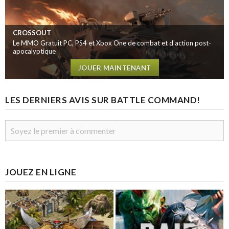
CROSSOUT
Le MMO Gratuit PC, PS4 et Xbox One de combat et d'action post-
apocalyptique
JOUER MAINTENANT
LES DERNIERS AVIS SUR BATTLE COMMAND!
JOUEZ EN LIGNE