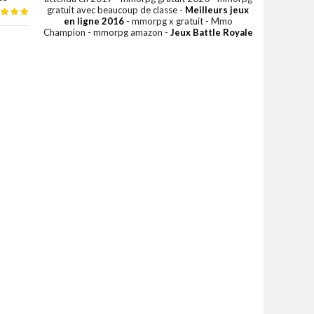
gratuit avec beaucoup de classe
Meilleurs jeux
en ligne 2016
mmorpg x gratuit
Mmo
Champion
mmorpg amazon
Jeux Battle Royale