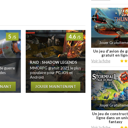
5
4.6
/5
/5
Jouer Gratuitem
Un jeu d'avion de 
gratuit en lign
Voir la fiche
RAID : SHADOW LEGENDS
 de guerre
MMORPG gratuit 2021 le plus
 des
populaire pour PC, iOS et
Android
ENANT
JOUER MAINTENANT
Jouer Gratuitem
Un jeu de construct
ligne dans un uni
fantasy
Voir la fiche