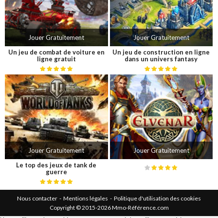
Jouer Gratuitement
Jouer Gratuitement
Un jeu de combat de voiture en
Un jeu de construction en ligne
ligne gratuit
dans un univers fantasy
Jouer Gratuitement
Jouer Gratuitement
Le top des jeux de tank de
guerre
Nous contacter
Mentions légales
Politique d'utilisation des cookies
Copyright © 2015-2026 Mmo-Référence.com