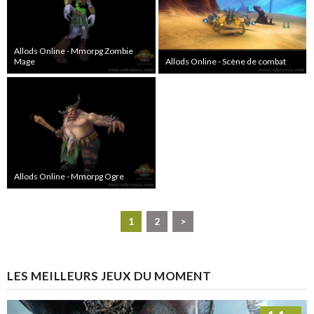
Allods Online - Mmorpg Zombie
Mage
Allods Online - Scène de combat
Allods Online - Mmorpg Ogre
1
2
>
LES MEILLEURS JEUX DU MOMENT