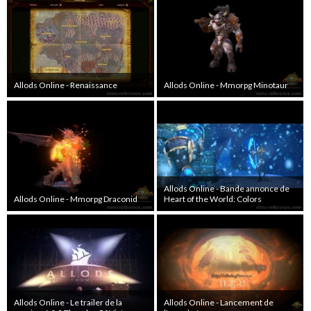
Allods Online - Renaissance
Allods Online - Mmorpg Minotaur
Allods Online - Bande annonce de
Allods Online - Mmorpg Draconid
Heart of the World: Colors
Allods Online - Le trailer de la
Allods Online - Lancement de