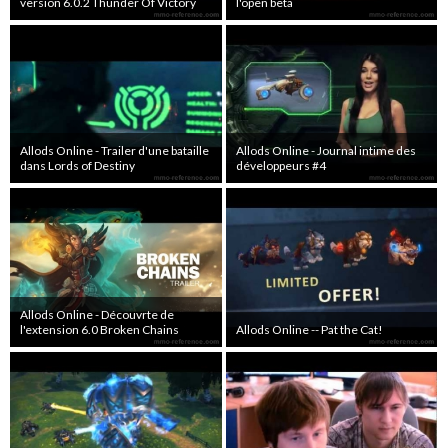
version 6.0.2 Thunder Of Victory
l'open beta
Allods Online - Trailer d'une bataille
Allods Online - Journal intime des
dans Lords of Destiny
développeurs #4
Allods Online - Découvrte de
l'extension 6.0 Broken Chains
Allods Online -- Pat the Cat!