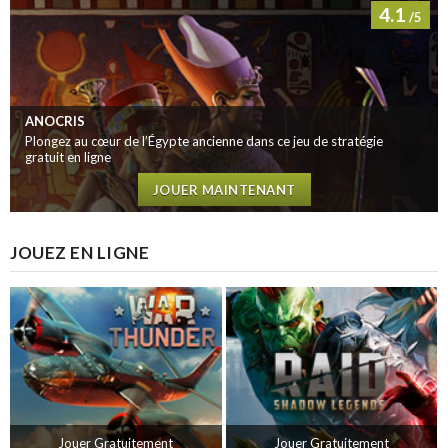
4.1
/5
ANOCRIS
Plongez au cœur de l’Égypte ancienne dans ce jeu de stratégie
gratuit en ligne
JOUER MAINTENANT
JOUEZ EN LIGNE
Jouer Gratuitement
Jouer Gratuitement