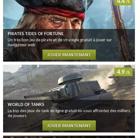
4.4
/5
PIRATES TIDES OF FORTUNE
Un très bon jeu de pirate et de stratégie gratuit à jouer sur
navigateur web
JOUER MAINTENANT
4.9
/5
WORLD OF TANKS
Le top des jeux de tank en ligne gratuit ou vous affrontez des milliers
de joueurs
JOUER MAINTENANT