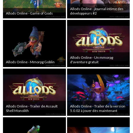
Allods Online - Journal intime des
Allods Online - Game of Gods
développeurs #2
Allods Online - Un mmorpg
Allods Online - Mmorpg Goblin
d'aventure gratuit
Allods Online - Trailer de Assault
Allods Online - Trailer de la version
Shell Monolith
5.0.02 à jouer dès maintenant