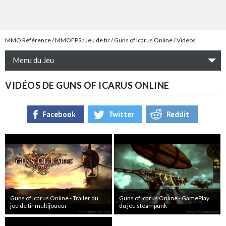
MMO Référence
MMOFPS
Jeu de tir
Guns of Icarus Online
Vidéos
Menu du Jeu
VIDÉOS DE GUNS OF ICARUS ONLINE
Facebook
Twitter
Reddit
Guns of Icarus Online - Trailer du
Guns of Icarus Online - GamePlay
jeu de tir multijoueur
du jeu steampunk