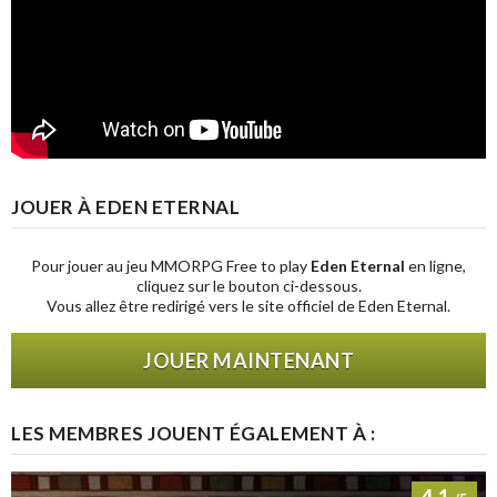
JOUER À EDEN ETERNAL
Pour jouer au jeu MMORPG Free to play
Eden Eternal
en ligne,
cliquez sur le bouton ci-dessous.
Vous allez être redirigé vers le site officiel de Eden Eternal.
JOUER MAINTENANT
LES MEMBRES JOUENT ÉGALEMENT À :
4.1