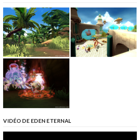
VIDÉO DE EDEN ETERNAL