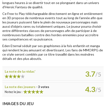
longues heures à se divertir tout en se plongeant dans un univers
d'Heroic Fantasy de qualité.
Ce Free to Play téléchargeable directement en ligne et entièrement
en 3D propose de nombreux events tout au long de l'année afin que
les joueurs puissent faire le plein de nouveaux personnages mais
aussi d'objets rares ou totalement uniques. Le joueur pourra choisir
entre différentes classes de personnages afin de participer à de
nombreuses batailles contre des hordes ennemies pour accroître
ses compétences et sa puissance.
Eden Eternal séduit par ses graphismes à la fois enfantin et manga
qui rendent le jeu amusant et divertissant. Les fans de MMORPG de
ce style seront comblés par ce titre travaillé dans les moindres
détails et des plus aboutis.
La note de la rédac’
3.7
/5
La note des joueurs
4.3
-
3
votes
/
5
Notez le jeu :
IMAGES DU JEU