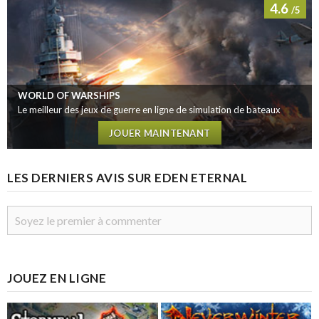
4.6
/5
WORLD OF WARSHIPS
Le meilleur des jeux de guerre en ligne de simulation de bateaux
JOUER MAINTENANT
LES DERNIERS AVIS SUR EDEN ETERNAL
JOUEZ EN LIGNE