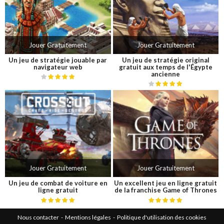
Jouer Gratuitement
Jouer Gratuitement
Un jeu de stratégie jouable par
Un jeu de stratégie original
navigateur web
gratuit aux temps de l'Égypte
ancienne
Jouer Gratuitement
Jouer Gratuitement
Un jeu de combat de voiture en
Un excellent jeu en ligne gratuit
ligne gratuit
de la franchise Game of Thrones
Nous contacter
Mentions légales
Politique d'utilisation des cookies