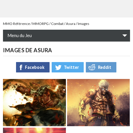
MMO Référence
MMORPG
Combat
Asura
Images
Menu du Jeu
IMAGES DE ASURA
Facebook
Twitter
Reddit