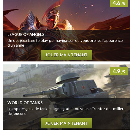
4.6
/5
LEAGUE OF ANGELS
Un des jeux free to play par navigateur ou vous prenez l'apparence
d'un ange
JOUER MAINTENANT
4.9
/5
WORLD OF TANKS
Le top des jeux de tank en ligne gratuit ou vous affrontez des milliers
de joueurs
JOUER MAINTENANT