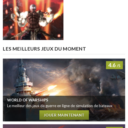
LES MEILLEURS JEUX DU MOMENT
4.6
/5
WORLD OF WARSHIPS
Le meilleur des jeux de guerre en ligne de simulation de bateaux
JOUER MAINTENANT