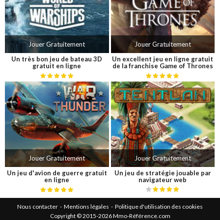
Jouer Gratuitement
Jouer Gratuitement
Un très bon jeu de bateau 3D
Un excellent jeu en ligne gratuit
gratuit en ligne
de la franchise Game of Thrones
Jouer Gratuitement
Jouer Gratuitement
Un jeu d'avion de guerre gratuit
Un jeu de stratégie jouable par
en ligne
navigateur web
Nous contacter
Mentions légales
Politique d'utilisation des cookies
Copyright © 2015-2026 Mmo-Référence.com