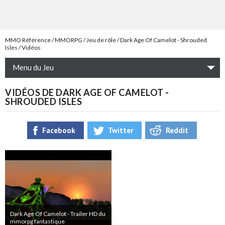
MMO Référence
MMORPG
Jeu de rôle
Dark Age Of Camelot - Shrouded
Isles
Vidéos
Menu du Jeu
VIDÉOS DE DARK AGE OF CAMELOT -
SHROUDED ISLES
Facebook
Twitter
Reddit
Dark Age Of Camelot - Trailer HD du
mmorpg fantastique