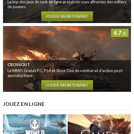
Le top des jeux de tank en ligne gratuit ou vous affrontez des milliers
de joueurs
JOUER MAINTENANT
4.7
/5
CROSSOUT
Le MMO Gratuit PC, PS4 et Xbox One de combat et d'action post-
apocalyptique
JOUER MAINTENANT
JOUEZ EN LIGNE