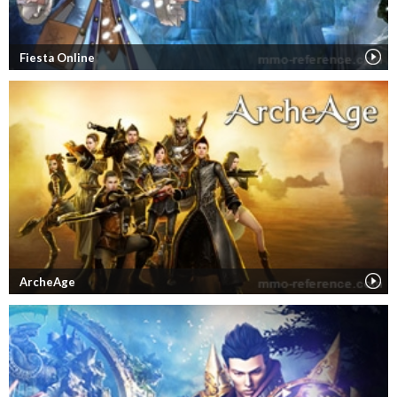
Fiesta Online
ArcheAge