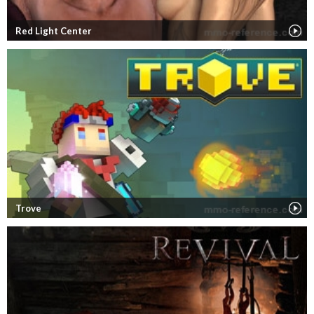
Red Light Center
Trove