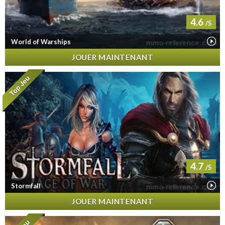
4.6
/5
World of Warships
JOUER MAINTENANT
4.7
/5
Stormfall
JOUER MAINTENANT