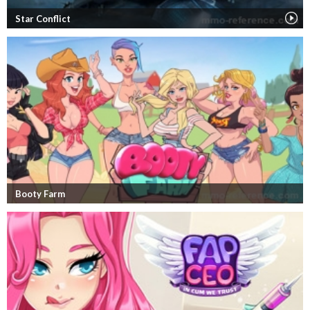
Star Conflict
Booty Farm