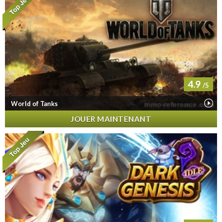
4.9
/5
World of Tanks
JOUER MAINTENANT