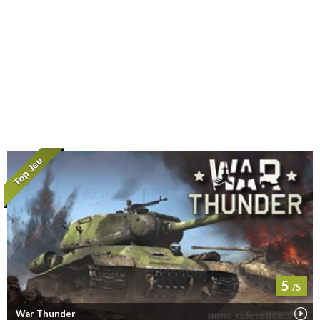
5
/5
War Thunder