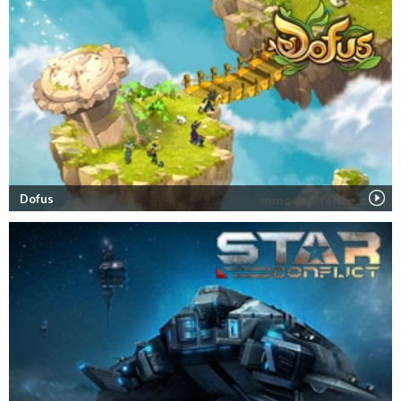
Dofus