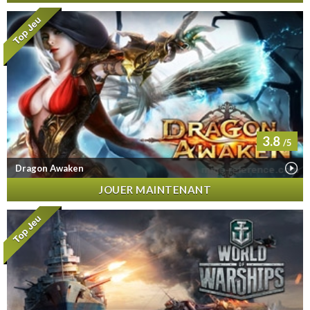
3.8
/5
Dragon Awaken
JOUER MAINTENANT