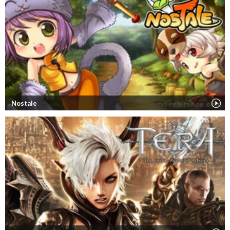
Nostale