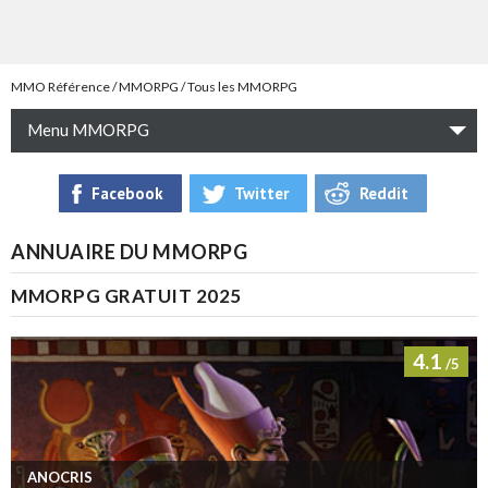
MMO Référence
MMORPG
Tous les MMORPG
Menu MMORPG
Facebook
Twitter
Reddit
ANNUAIRE DU MMORPG
MMORPG GRATUIT 2025
4.1
/5
ANOCRIS