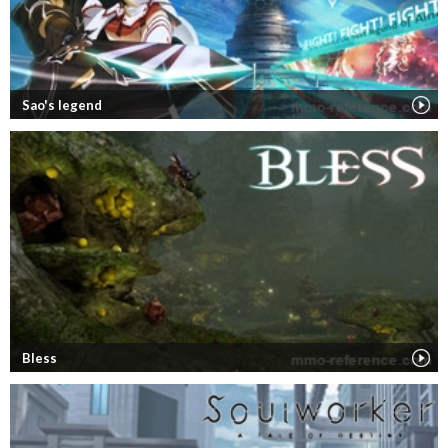
Sao's legend
Bless