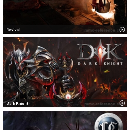
Revival
Dark Knight