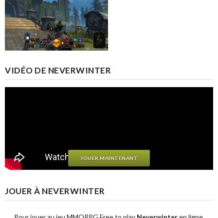
VIDÉO DE NEVERWINTER
JOUER MAINTENANT
JOUER À NEVERWINTER
Pour jouer au jeu MMORPG Free to play
Neverwinter
en ligne,