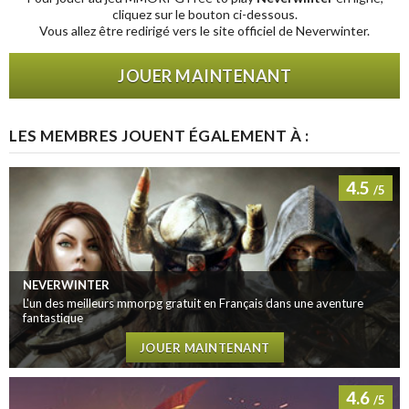
cliquez sur le bouton ci-dessous.
Vous allez être redirigé vers le site officiel de Neverwinter.
JOUER MAINTENANT
LES MEMBRES JOUENT ÉGALEMENT À :
4.5
/5
NEVERWINTER
L'un des meilleurs mmorpg gratuit en Français dans une aventure
fantastique
JOUER MAINTENANT
4.6
/5